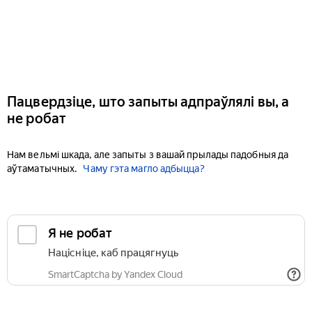
Пацвердзіце, што запыты адпраўлялі вы, а
не робат
Нам вельмі шкада, але запыты з вашай прылады падобныя да
аўтаматычных.
Чаму гэта магло адбыцца?
Я не робат
Націсніце, каб працягнуць
SmartCaptcha by Yandex Cloud