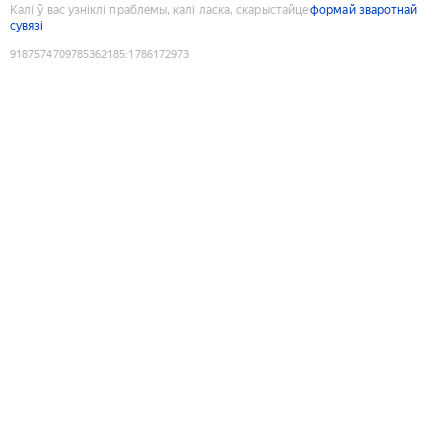
Калі ў вас узніклі праблемы, калі ласка, скарыстайце
формай зваротнай
сувязі
9187574709785362185
:
1786172973