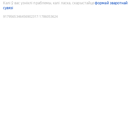
Калі ў вас узніклі праблемы, калі ласка, скарыстайце
формай зваротнай
сувязі
9179565346456902317
:
1786053624