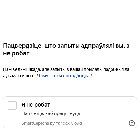
Пацвердзіце, што запыты адпраўлялі вы, а
не робат
Нам вельмі шкада, але запыты з вашай прылады падобныя да
аўтаматычных.
Чаму гэта магло адбыцца?
Я не робат
Націсніце, каб працягнуць
SmartCaptcha by Yandex Cloud