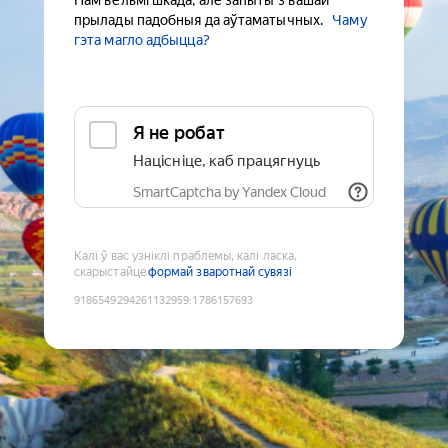
Нам вельмі шкада, але запыты з вашай
прылады падобныя да аўтаматычных.
Чаму
гэта магло адбыцца?
Я не робат
Націсніце, каб працягнуць
SmartCaptcha by Yandex Cloud
Калі ў вас узніклі праблемы, калі ласка,
скарыстайце
формай зваротнай сувязі
9186549294261132959
:
1786157693