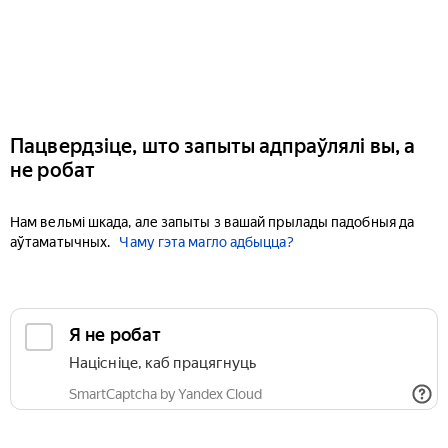
Пацвердзіце, што запыты адпраўлялі вы, а
не робат
Нам вельмі шкада, але запыты з вашай прылады падобныя да
аўтаматычных.
Чаму гэта магло адбыцца?
Я не робат
Націсніце, каб працягнуць
SmartCaptcha by Yandex Cloud