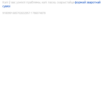
Калі ў вас узніклі праблемы, калі ласка, скарыстайце
формай зваротнай
сувязі
9180991685702632957
:
1786074878