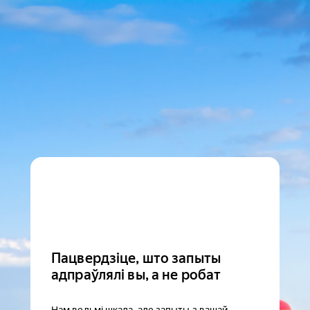
Пацвердзіце, што запыты
адпраўлялі вы, а не робат