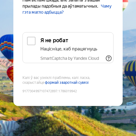
Нам вельмі шкада, але запыты з вашай
прылады падобныя да аўтаматычных.
Чаму
гэта магло адбыцца?
Я не робат
Націсніце, каб працягнуць
SmartCaptcha by Yandex Cloud
Калі ў вас узніклі праблемы, калі ласка,
скарыстайце
формай зваротнай сувязі
9177304997107472897
:
1786019942