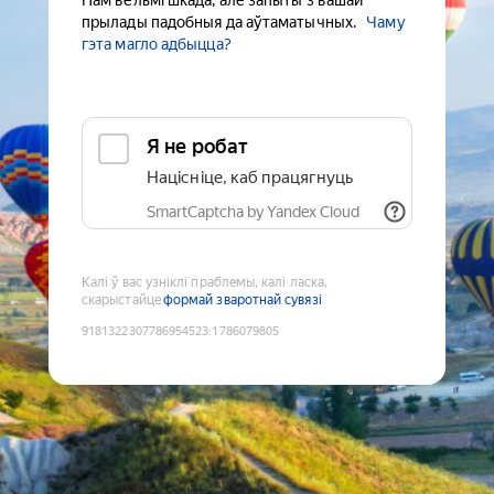
Нам вельмі шкада, але запыты з вашай
прылады падобныя да аўтаматычных.
Чаму
гэта магло адбыцца?
Я не робат
Націсніце, каб працягнуць
SmartCaptcha by Yandex Cloud
Калі ў вас узніклі праблемы, калі ласка,
скарыстайце
формай зваротнай сувязі
9181322307786954523
:
1786079805