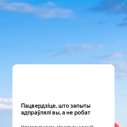
Пацвердзіце, што запыты
адпраўлялі вы, а не робат