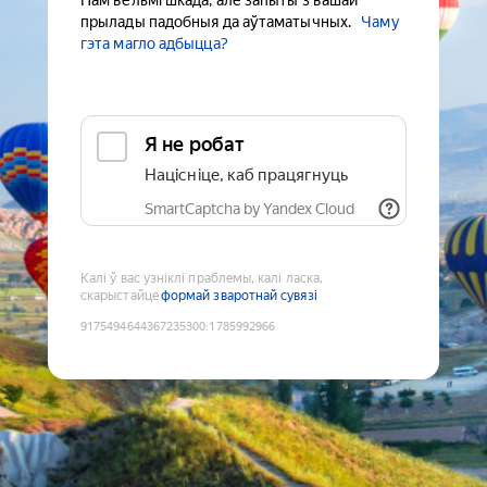
Нам вельмі шкада, але запыты з вашай
прылады падобныя да аўтаматычных.
Чаму
гэта магло адбыцца?
Я не робат
Націсніце, каб працягнуць
SmartCaptcha by Yandex Cloud
Калі ў вас узніклі праблемы, калі ласка,
скарыстайце
формай зваротнай сувязі
9175494644367235300
:
1785992966