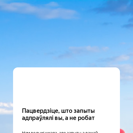
Пацвердзіце, што запыты
адпраўлялі вы, а не робат