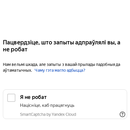
Пацвердзіце, што запыты адпраўлялі вы, а
не робат
Нам вельмі шкада, але запыты з вашай прылады падобныя да
аўтаматычных.
Чаму гэта магло адбыцца?
Я не робат
Націсніце, каб працягнуць
SmartCaptcha by Yandex Cloud