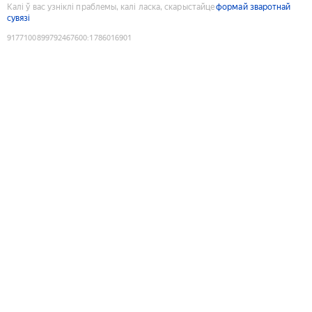
Калі ў вас узніклі праблемы, калі ласка, скарыстайце
формай зваротнай
сувязі
9177100899792467600
:
1786016901