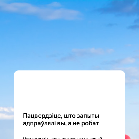
Пацвердзіце, што запыты
адпраўлялі вы, а не робат