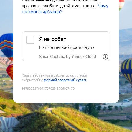
Нам вельмі шкада, але запыты з вашай
прылады падобныя да аўтаматычных.
Чаму
гэта магло адбыцца?
Я не робат
Націсніце, каб працягнуць
SmartCaptcha by Yandex Cloud
Калі ў вас узніклі праблемы, калі ласка,
скарыстайце
формай зваротнай сувязі
9179803276841757825
:
1786057170