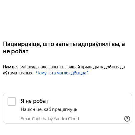
Пацвердзіце, што запыты адпраўлялі вы, а
не робат
Нам вельмі шкада, але запыты з вашай прылады падобныя да
аўтаматычных.
Чаму гэта магло адбыцца?
Я не робат
Націсніце, каб працягнуць
SmartCaptcha by Yandex Cloud