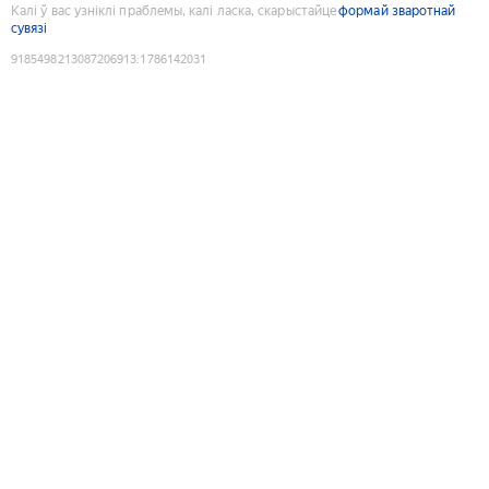
Калі ў вас узніклі праблемы, калі ласка, скарыстайце
формай зваротнай
сувязі
9185498213087206913
:
1786142031