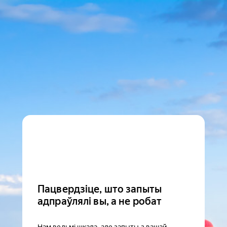
Пацвердзіце, што запыты
адпраўлялі вы, а не робат