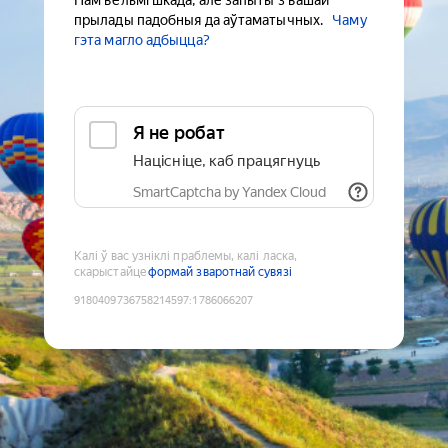
Нам вельмі шкада, але запыты з вашай
прылады падобныя да аўтаматычных.
Чаму
гэта магло адбыцца?
Я не робат
Націсніце, каб працягнуць
SmartCaptcha by Yandex Cloud
Калі ў вас узніклі праблемы, калі ласка,
скарыстайце
формай зваротнай сувязі
9180409736758214597
:
1786066207