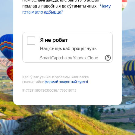
Нам вельмі шкада, але запыты з вашай
прылады падобныя да аўтаматычных.
Чаму
гэта магло адбыцца?
Я не робат
Націсніце, каб працягнуць
SmartCaptcha by Yandex Cloud
Калі ў вас узніклі праблемы, калі ласка,
скарыстайце
формай зваротнай сувязі
9177291593790300096
:
1786019743