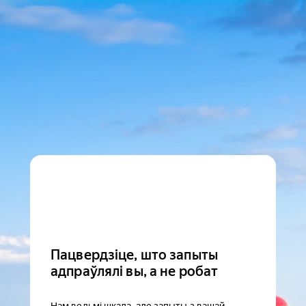
Пацвердзіце, што запыты
адпраўлялі вы, а не робат