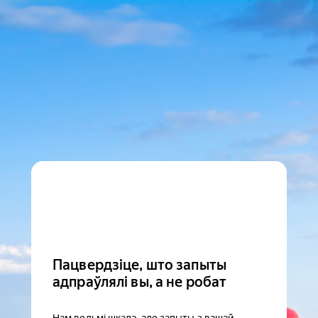
Пацвердзіце, што запыты
адпраўлялі вы, а не робат