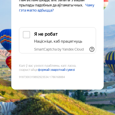
Нам вельмі шкада, але запыты з вашай
прылады падобныя да аўтаматычных.
Чаму
гэта магло адбыцца?
Я не робат
Націсніце, каб працягнуць
SmartCaptcha by Yandex Cloud
Калі ў вас узніклі праблемы, калі ласка,
скарыстайце
формай зваротнай сувязі
9187300319892923534
:
1786168884