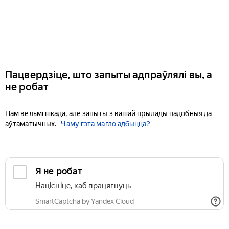
Пацвердзіце, што запыты адпраўлялі вы, а
не робат
Нам вельмі шкада, але запыты з вашай прылады падобныя да
аўтаматычных.
Чаму гэта магло адбыцца?
Я не робат
Націсніце, каб працягнуць
SmartCaptcha by Yandex Cloud