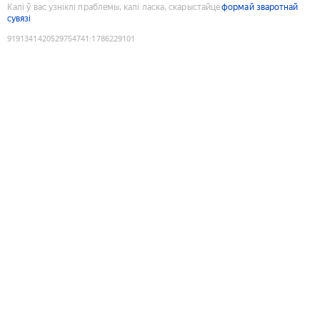
Калі ў вас узніклі праблемы, калі ласка, скарыстайце
формай зваротнай
сувязі
9191341420529754741
:
1786229101