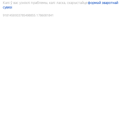
Калі ў вас узніклі праблемы, калі ласка, скарыстайце
формай зваротнай
сувязі
9181458933785498855
:
1786081841