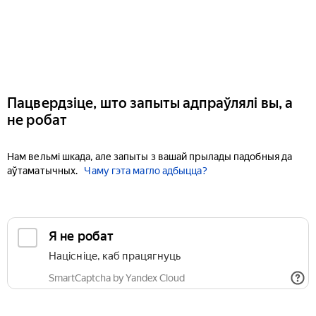
Пацвердзіце, што запыты адпраўлялі вы, а
не робат
Нам вельмі шкада, але запыты з вашай прылады падобныя да
аўтаматычных.
Чаму гэта магло адбыцца?
Я не робат
Націсніце, каб працягнуць
SmartCaptcha by Yandex Cloud