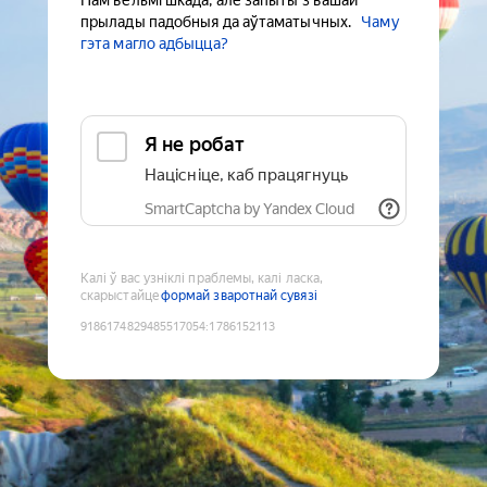
Нам вельмі шкада, але запыты з вашай
прылады падобныя да аўтаматычных.
Чаму
гэта магло адбыцца?
Я не робат
Націсніце, каб працягнуць
SmartCaptcha by Yandex Cloud
Калі ў вас узніклі праблемы, калі ласка,
скарыстайце
формай зваротнай сувязі
9186174829485517054
:
1786152113