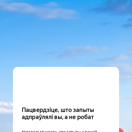
Пацвердзіце, што запыты
адпраўлялі вы, а не робат