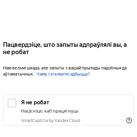
Пацвердзіце, што запыты адпраўлялі вы, а
не робат
Нам вельмі шкада, але запыты з вашай прылады падобныя да
аўтаматычных.
Чаму гэта магло адбыцца?
Я не робат
Націсніце, каб працягнуць
SmartCaptcha by Yandex Cloud