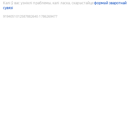
Калі ў вас узніклі праблемы, калі ласка, скарыстайце
формай зваротнай
сувязі
9194051012587882640
:
1786269477