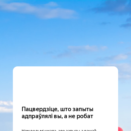
Пацвердзіце, што запыты
адпраўлялі вы, а не робат