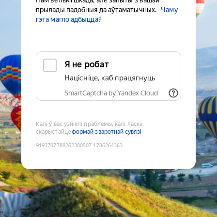
Нам вельмі шкада, але запыты з вашай
прылады падобныя да аўтаматычных.
Чаму
гэта магло адбыцца?
Я не робат
Націсніце, каб працягнуць
SmartCaptcha by Yandex Cloud
Калі ў вас узніклі праблемы, калі ласка,
скарыстайце
формай зваротнай сувязі
9193707788262380507
:
1786264363