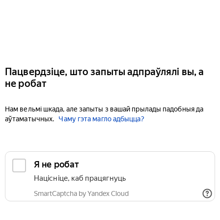
Пацвердзіце, што запыты адпраўлялі вы, а
не робат
Нам вельмі шкада, але запыты з вашай прылады падобныя да
аўтаматычных.
Чаму гэта магло адбыцца?
Я не робат
Націсніце, каб працягнуць
SmartCaptcha by Yandex Cloud