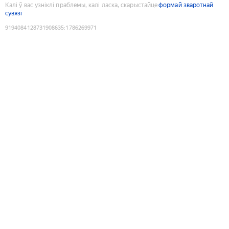
Калі ў вас узніклі праблемы, калі ласка, скарыстайце
формай зваротнай
сувязі
9194084128731908635
:
1786269971