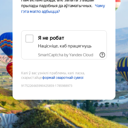
Нам вельмі шкада, але запыты з вашай
прылады падобныя да аўтаматычных.
Чаму
гэта магло адбыцца?
Я не робат
Націсніце, каб працягнуць
SmartCaptcha by Yandex Cloud
Калі ў вас узніклі праблемы, калі ласка,
скарыстайце
формай зваротнай сувязі
9175226665990425859
:
1785988973