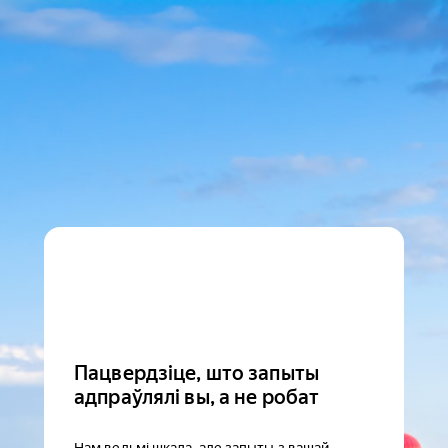
Пацвердзіце, што запыты
адпраўлялі вы, а не робат