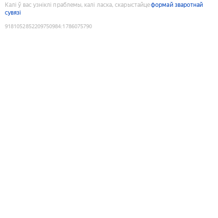
Калі ў вас узніклі праблемы, калі ласка, скарыстайце
формай зваротнай
сувязі
9181052852209750984
:
1786075790