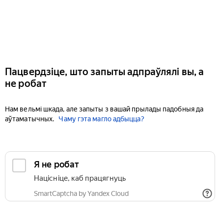
Пацвердзіце, што запыты адпраўлялі вы, а
не робат
Нам вельмі шкада, але запыты з вашай прылады падобныя да
аўтаматычных.
Чаму гэта магло адбыцца?
Я не робат
Націсніце, каб працягнуць
SmartCaptcha by Yandex Cloud