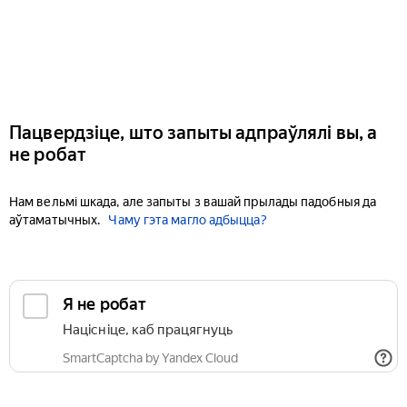
Пацвердзіце, што запыты адпраўлялі вы, а
не робат
Нам вельмі шкада, але запыты з вашай прылады падобныя да
аўтаматычных.
Чаму гэта магло адбыцца?
Я не робат
Націсніце, каб працягнуць
SmartCaptcha by Yandex Cloud