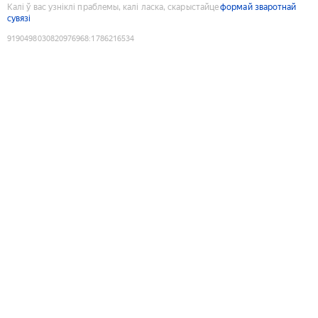
Калі ў вас узніклі праблемы, калі ласка, скарыстайце
формай зваротнай
сувязі
9190498030820976968
:
1786216534