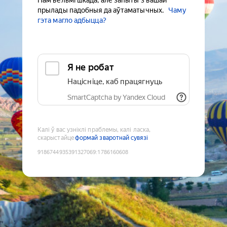
Нам вельмі шкада, але запыты з вашай
прылады падобныя да аўтаматычных.
Чаму
гэта магло адбыцца?
Я не робат
Націсніце, каб працягнуць
SmartCaptcha by Yandex Cloud
Калі ў вас узніклі праблемы, калі ласка,
скарыстайце
формай зваротнай сувязі
9186744935391327069
:
1786160608