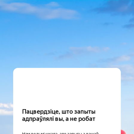
Пацвердзіце, што запыты
адпраўлялі вы, а не робат