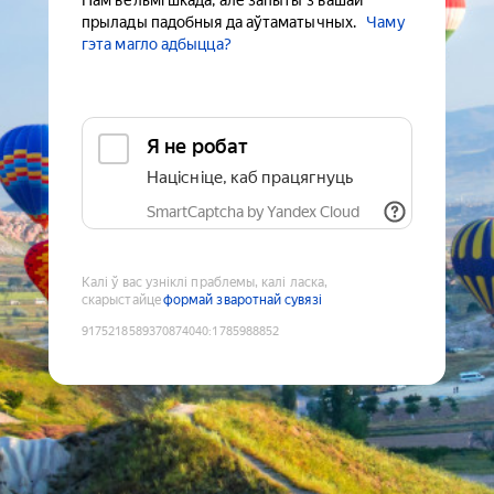
Нам вельмі шкада, але запыты з вашай
прылады падобныя да аўтаматычных.
Чаму
гэта магло адбыцца?
Я не робат
Націсніце, каб працягнуць
SmartCaptcha by Yandex Cloud
Калі ў вас узніклі праблемы, калі ласка,
скарыстайце
формай зваротнай сувязі
9175218589370874040
:
1785988852