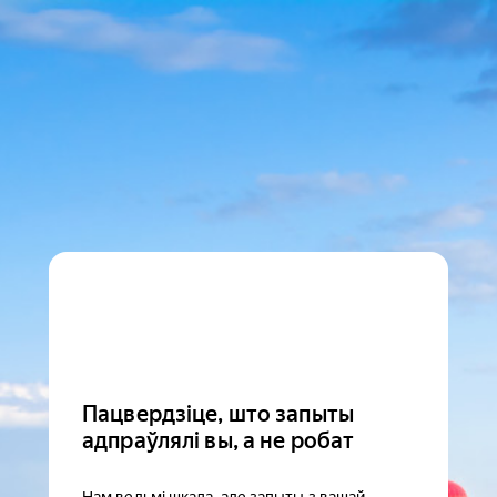
Пацвердзіце, што запыты
адпраўлялі вы, а не робат