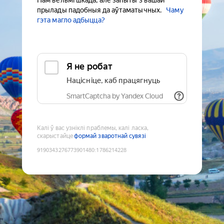
Нам вельмі шкада, але запыты з вашай
прылады падобныя да аўтаматычных.
Чаму
гэта магло адбыцца?
Я не робат
Націсніце, каб працягнуць
SmartCaptcha by Yandex Cloud
Калі ў вас узніклі праблемы, калі ласка,
скарыстайце
формай зваротнай сувязі
9190343276773901480
:
1786214228