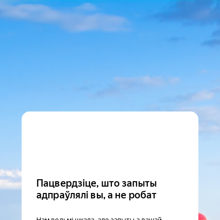
Пацвердзіце, што запыты
адпраўлялі вы, а не робат