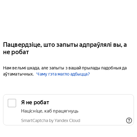
Пацвердзіце, што запыты адпраўлялі вы, а
не робат
Нам вельмі шкада, але запыты з вашай прылады падобныя да
аўтаматычных.
Чаму гэта магло адбыцца?
Я не робат
Націсніце, каб працягнуць
SmartCaptcha by Yandex Cloud