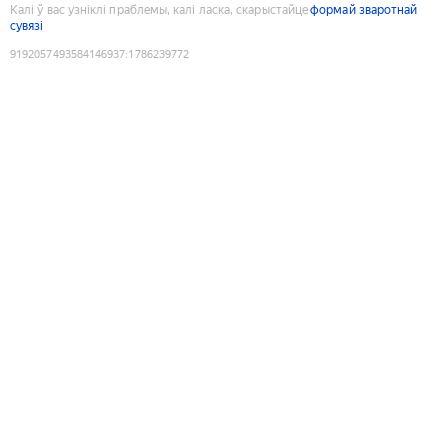
Калі ў вас узніклі праблемы, калі ласка, скарыстайце
формай зваротнай
сувязі
9192057493584146937
:
1786239772