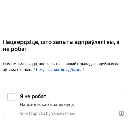
Пацвердзіце, што запыты адпраўлялі вы, а
не робат
Нам вельмі шкада, але запыты з вашай прылады падобныя да
аўтаматычных.
Чаму гэта магло адбыцца?
Я не робат
Націсніце, каб працягнуць
SmartCaptcha by Yandex Cloud