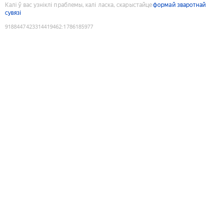
Калі ў вас узніклі праблемы, калі ласка, скарыстайце
формай зваротнай
сувязі
9188447423314419462
:
1786185977