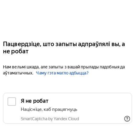
Пацвердзіце, што запыты адпраўлялі вы, а
не робат
Нам вельмі шкада, але запыты з вашай прылады падобныя да
аўтаматычных.
Чаму гэта магло адбыцца?
Я не робат
Націсніце, каб працягнуць
SmartCaptcha by Yandex Cloud