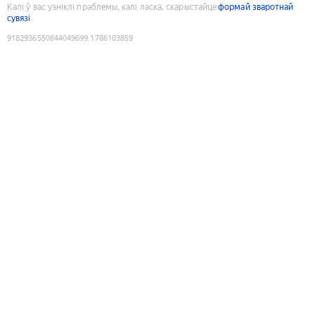
Калі ў вас узніклі праблемы, калі ласка, скарыстайце
формай зваротнай
сувязі
9182936550844049699
:
1786103859