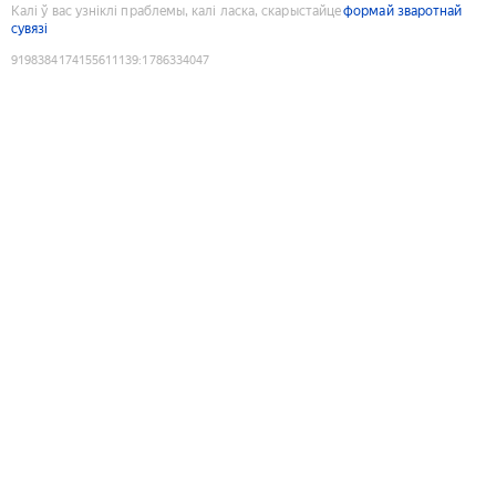
Калі ў вас узніклі праблемы, калі ласка, скарыстайце
формай зваротнай
сувязі
9198384174155611139
:
1786334047