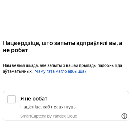
Пацвердзіце, што запыты адпраўлялі вы, а
не робат
Нам вельмі шкада, але запыты з вашай прылады падобныя да
аўтаматычных.
Чаму гэта магло адбыцца?
Я не робат
Націсніце, каб працягнуць
SmartCaptcha by Yandex Cloud