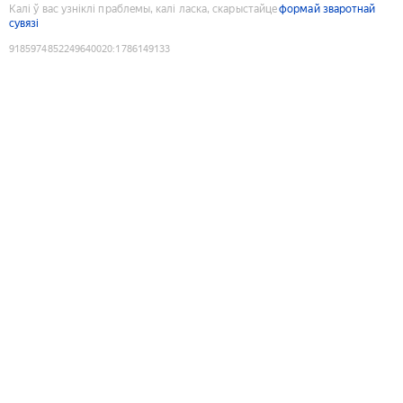
Калі ў вас узніклі праблемы, калі ласка, скарыстайце
формай зваротнай
сувязі
9185974852249640020
:
1786149133