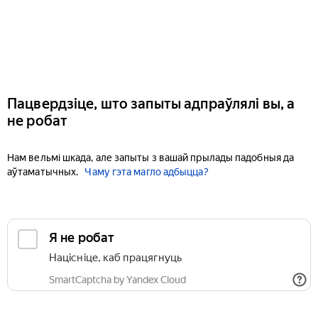
Пацвердзіце, што запыты адпраўлялі вы, а
не робат
Нам вельмі шкада, але запыты з вашай прылады падобныя да
аўтаматычных.
Чаму гэта магло адбыцца?
Я не робат
Націсніце, каб працягнуць
SmartCaptcha by Yandex Cloud