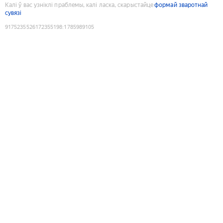
Калі ў вас узніклі праблемы, калі ласка, скарыстайце
формай зваротнай
сувязі
9175235526172355198
:
1785989105