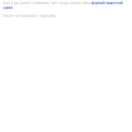
Калі ў вас узніклі праблемы, калі ласка, скарыстайце
формай зваротнай
сувязі
9193011831223683541
:
1786253992