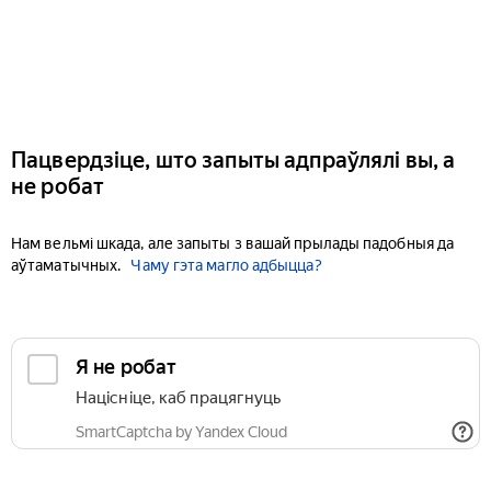
Пацвердзіце, што запыты адпраўлялі вы, а
не робат
Нам вельмі шкада, але запыты з вашай прылады падобныя да
аўтаматычных.
Чаму гэта магло адбыцца?
Я не робат
Націсніце, каб працягнуць
SmartCaptcha by Yandex Cloud