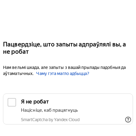
Пацвердзіце, што запыты адпраўлялі вы, а
не робат
Нам вельмі шкада, але запыты з вашай прылады падобныя да
аўтаматычных.
Чаму гэта магло адбыцца?
Я не робат
Націсніце, каб працягнуць
SmartCaptcha by Yandex Cloud