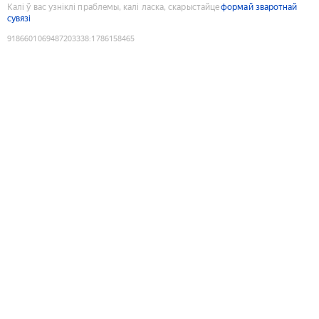
Калі ў вас узніклі праблемы, калі ласка, скарыстайце
формай зваротнай
сувязі
9186601069487203338
:
1786158465