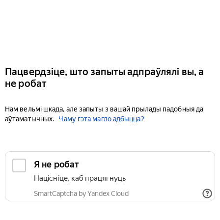
Пацвердзіце, што запыты адпраўлялі вы, а
не робат
Нам вельмі шкада, але запыты з вашай прылады падобныя да
аўтаматычных.
Чаму гэта магло адбыцца?
Я не робат
Націсніце, каб працягнуць
SmartCaptcha by Yandex Cloud