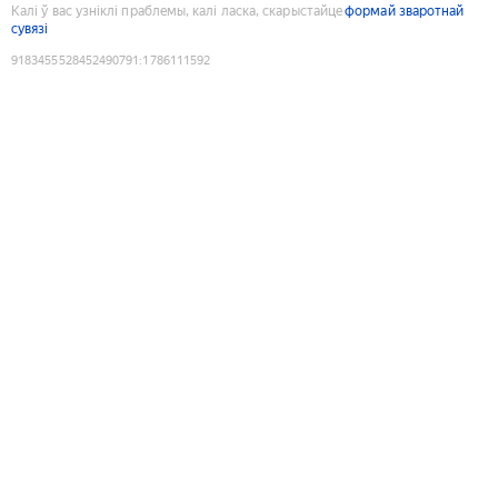
Калі ў вас узніклі праблемы, калі ласка, скарыстайце
формай зваротнай
сувязі
9183455528452490791
:
1786111592