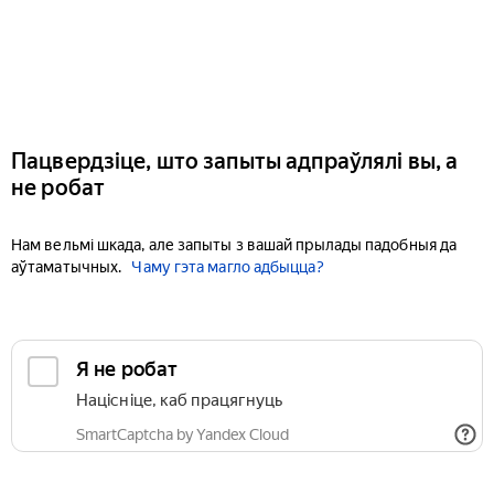
Пацвердзіце, што запыты адпраўлялі вы, а
не робат
Нам вельмі шкада, але запыты з вашай прылады падобныя да
аўтаматычных.
Чаму гэта магло адбыцца?
Я не робат
Націсніце, каб працягнуць
SmartCaptcha by Yandex Cloud