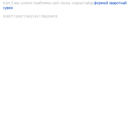
Калі ў вас узніклі праблемы, калі ласка, скарыстайце
формай зваротнай
сувязі
9189711804711602143
:
1786204818