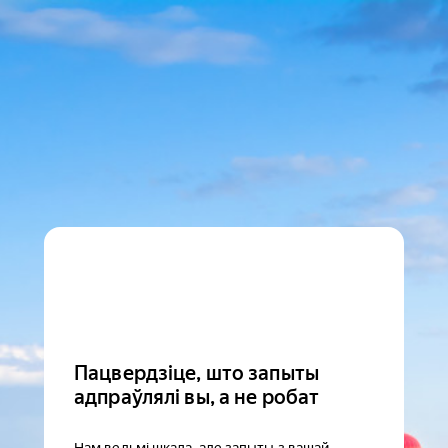
Пацвердзіце, што запыты
адпраўлялі вы, а не робат