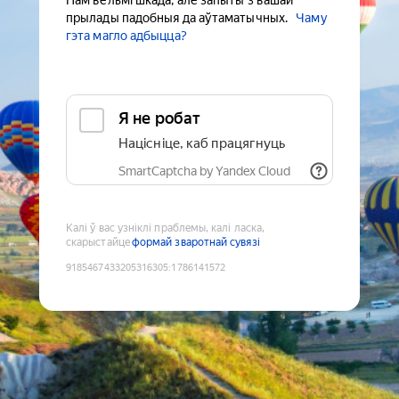
Нам вельмі шкада, але запыты з вашай
прылады падобныя да аўтаматычных.
Чаму
гэта магло адбыцца?
Я не робат
Націсніце, каб працягнуць
SmartCaptcha by Yandex Cloud
Калі ў вас узніклі праблемы, калі ласка,
скарыстайце
формай зваротнай сувязі
9185467433205316305
:
1786141572