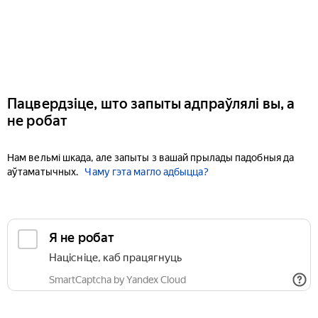
Пацвердзіце, што запыты адпраўлялі вы, а
не робат
Нам вельмі шкада, але запыты з вашай прылады падобныя да
аўтаматычных.
Чаму гэта магло адбыцца?
Я не робат
Націсніце, каб працягнуць
SmartCaptcha by Yandex Cloud