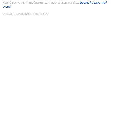
Калі ў вас узніклі праблемы, калі ласка, скарыстайце
формай зваротнай
сувязі
9183585039768807030
:
1786113522