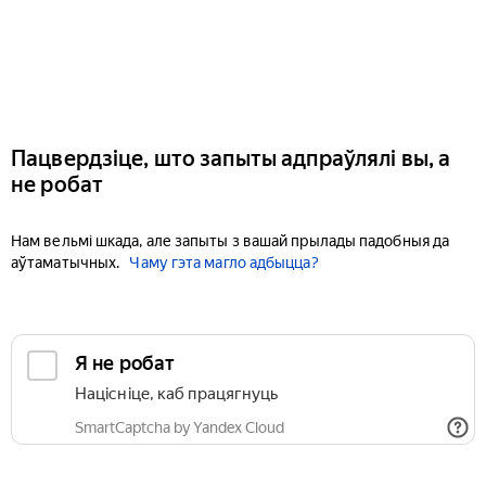
Пацвердзіце, што запыты адпраўлялі вы, а
не робат
Нам вельмі шкада, але запыты з вашай прылады падобныя да
аўтаматычных.
Чаму гэта магло адбыцца?
Я не робат
Націсніце, каб працягнуць
SmartCaptcha by Yandex Cloud