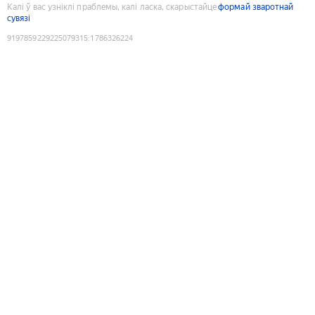
Калі ў вас узніклі праблемы, калі ласка, скарыстайце
формай зваротнай
сувязі
9197859229225079315
:
1786326224