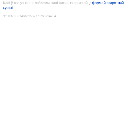
Калі ў вас узніклі праблемы, калі ласка, скарыстайце
формай зваротнай
сувязі
9190378552481815623
:
1786214754