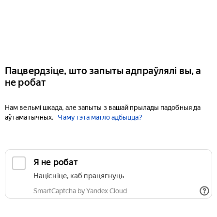
Пацвердзіце, што запыты адпраўлялі вы, а
не робат
Нам вельмі шкада, але запыты з вашай прылады падобныя да
аўтаматычных.
Чаму гэта магло адбыцца?
Я не робат
Націсніце, каб працягнуць
SmartCaptcha by Yandex Cloud