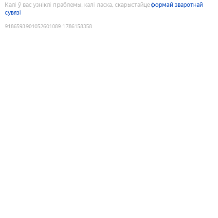
Калі ў вас узніклі праблемы, калі ласка, скарыстайце
формай зваротнай
сувязі
9186593901052601089
:
1786158358