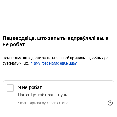
Пацвердзіце, што запыты адпраўлялі вы, а
не робат
Нам вельмі шкада, але запыты з вашай прылады падобныя да
аўтаматычных.
Чаму гэта магло адбыцца?
Я не робат
Націсніце, каб працягнуць
SmartCaptcha by Yandex Cloud