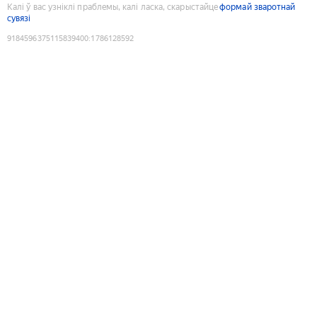
Калі ў вас узніклі праблемы, калі ласка, скарыстайце
формай зваротнай
сувязі
9184596375115839400
:
1786128592