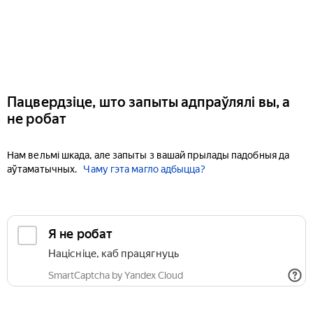
Пацвердзіце, што запыты адпраўлялі вы, а
не робат
Нам вельмі шкада, але запыты з вашай прылады падобныя да
аўтаматычных.
Чаму гэта магло адбыцца?
Я не робат
Націсніце, каб працягнуць
SmartCaptcha by Yandex Cloud