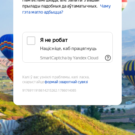
Нам вельмі шкада, але запыты з вашай
прылады падобныя да аўтаматычных.
Чаму
гэта магло адбыцца?
Я не робат
Націсніце, каб працягнуць
SmartCaptcha by Yandex Cloud
Калі ў вас узніклі праблемы, калі ласка,
скарыстайце
формай зваротнай сувязі
9176911918614215262
:
1786014085