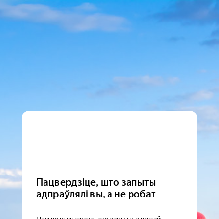
Пацвердзіце, што запыты
адпраўлялі вы, а не робат