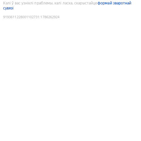
Калі ў вас узніклі праблемы, калі ласка, скарыстайце
формай зваротнай
сувязі
9193611228001102731
:
1786262924