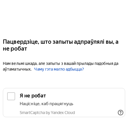
Пацвердзіце, што запыты адпраўлялі вы, а
не робат
Нам вельмі шкада, але запыты з вашай прылады падобныя да
аўтаматычных.
Чаму гэта магло адбыцца?
Я не робат
Націсніце, каб працягнуць
SmartCaptcha by Yandex Cloud