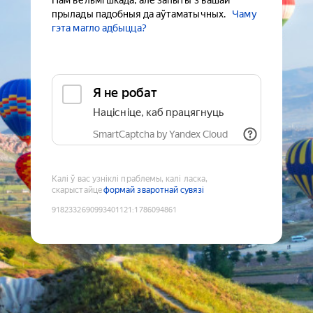
Нам вельмі шкада, але запыты з вашай
прылады падобныя да аўтаматычных.
Чаму
гэта магло адбыцца?
Я не робат
Націсніце, каб працягнуць
SmartCaptcha by Yandex Cloud
Калі ў вас узніклі праблемы, калі ласка,
скарыстайце
формай зваротнай сувязі
9182332690993401121
:
1786094861