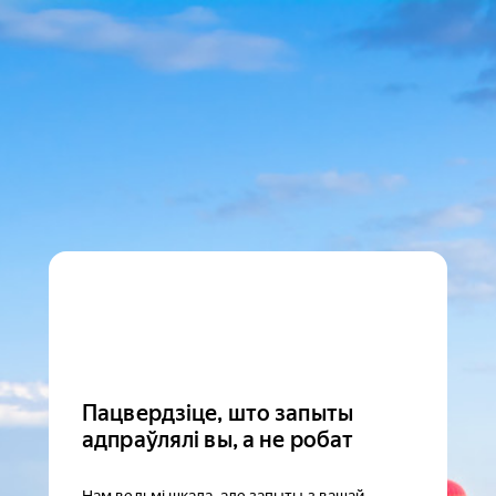
Пацвердзіце, што запыты
адпраўлялі вы, а не робат