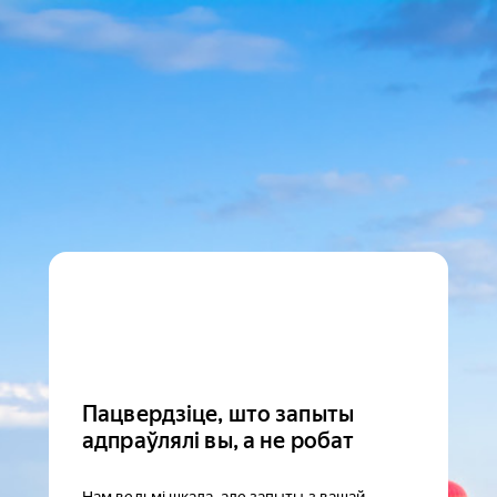
Пацвердзіце, што запыты
адпраўлялі вы, а не робат