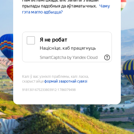
Нам вельмі шкада, але запыты з вашай
прылады падобныя да аўтаматычных.
Чаму
гэта магло адбыцца?
Я не робат
Націсніце, каб працягнуць
SmartCaptcha by Yandex Cloud
Калі ў вас узніклі праблемы, калі ласка,
скарыстайце
формай зваротнай сувязі
9181301675233803912
:
1786079498