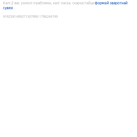
Калі ў вас узніклі праблемы, калі ласка, скарыстайце
формай зваротнай
сувязі
9192391495071307990
:
1786244749