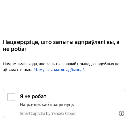
Пацвердзіце, што запыты адпраўлялі вы, а
не робат
Нам вельмі шкада, але запыты з вашай прылады падобныя да
аўтаматычных.
Чаму гэта магло адбыцца?
Я не робат
Націсніце, каб працягнуць
SmartCaptcha by Yandex Cloud