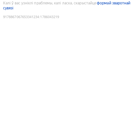
Калі ў вас узніклі праблемы, калі ласка, скарыстайце
формай зваротнай
сувязі
9178867067653341234
:
1786043219