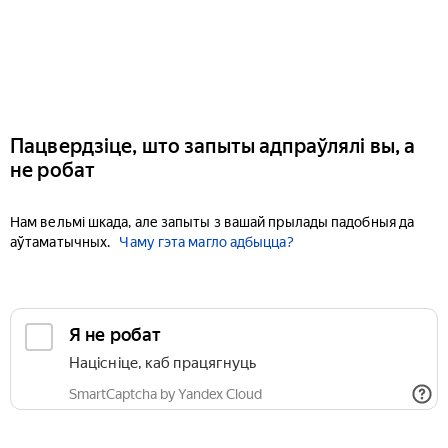
Пацвердзіце, што запыты адпраўлялі вы, а
не робат
Нам вельмі шкада, але запыты з вашай прылады падобныя да
аўтаматычных.
Чаму гэта магло адбыцца?
Я не робат
Націсніце, каб працягнуць
SmartCaptcha by Yandex Cloud