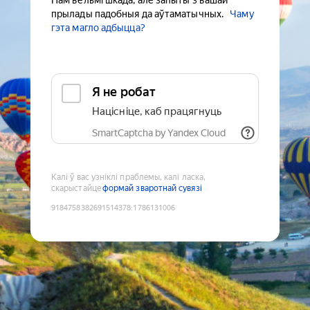
Нам вельмі шкада, але запыты з вашай
прылады падобныя да аўтаматычных.
Чаму
гэта магло адбыцца?
Я не робат
Націсніце, каб працягнуць
SmartCaptcha by Yandex Cloud
Калі ў вас узніклі праблемы, калі ласка,
скарыстайце
формай зваротнай сувязі
9184758382691514378
:
1786131006