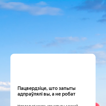
Пацвердзіце, што запыты
адпраўлялі вы, а не робат