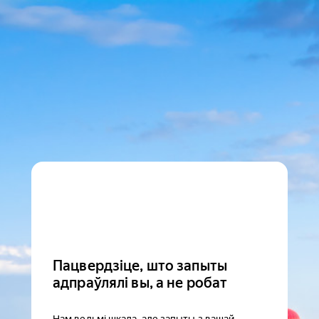
Пацвердзіце, што запыты
адпраўлялі вы, а не робат