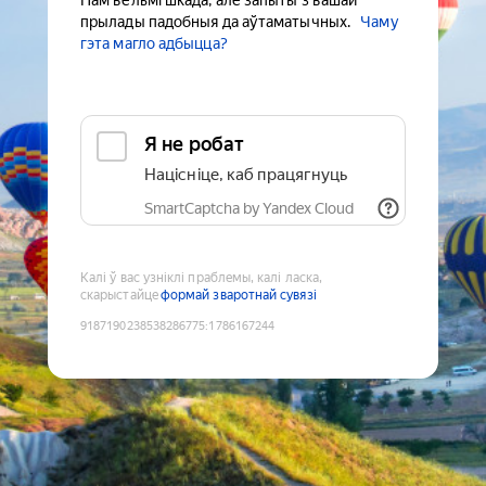
Нам вельмі шкада, але запыты з вашай
прылады падобныя да аўтаматычных.
Чаму
гэта магло адбыцца?
Я не робат
Націсніце, каб працягнуць
SmartCaptcha by Yandex Cloud
Калі ў вас узніклі праблемы, калі ласка,
скарыстайце
формай зваротнай сувязі
9187190238538286775
:
1786167244