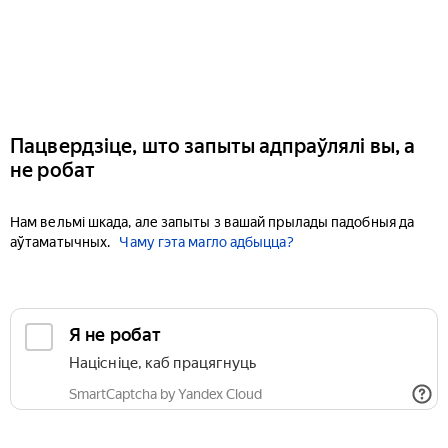
Пацвердзіце, што запыты адпраўлялі вы, а
не робат
Нам вельмі шкада, але запыты з вашай прылады падобныя да
аўтаматычных.
Чаму гэта магло адбыцца?
Я не робат
Націсніце, каб працягнуць
SmartCaptcha by Yandex Cloud