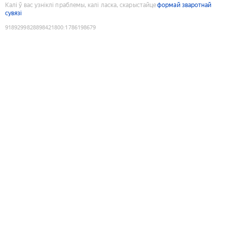
Калі ў вас узніклі праблемы, калі ласка, скарыстайце
формай зваротнай
сувязі
9189299828898421800
:
1786198679